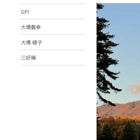
GPr
大橋義幸
大橋 綾子
三好輝