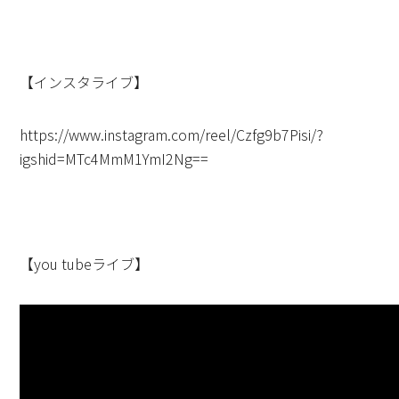
【インスタライブ】
https://www.instagram.com/reel/Czfg9b7Pisi/?
igshid=MTc4MmM1YmI2Ng==
【you tubeライブ】